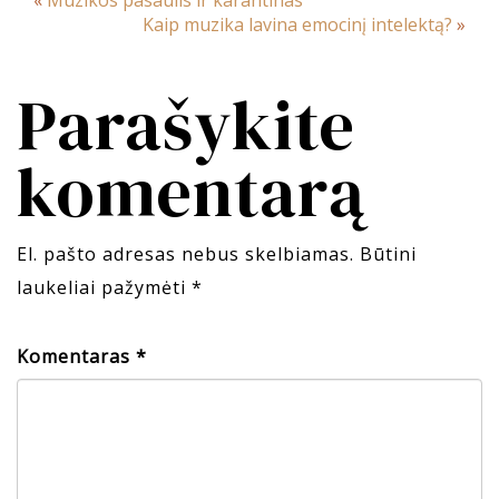
«
Muzikos pasaulis ir karantinas
Kaip muzika lavina emocinį intelektą?
»
Parašykite
komentarą
El. pašto adresas nebus skelbiamas.
Būtini
laukeliai pažymėti
*
Komentaras
*