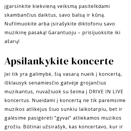
įgarsinkite kiekvieną veiksmą pasitelkdami
skambančius daiktus, savo balsą ir kūną.
Nufilmuokite arba įsirašykite diktofonu savo
muzikinę pasaką! Garantuoju – prisijuoksite iki
ašarų!
Apsilankykite koncerte
Jei tik yra galimybė, šią vasarą nueik į koncertą,
išklausyk senamiesčio gatvėje grojančius
muzikantus, nuvažiuok su šeima į DRIVE IN LIVE
koncertus. Nueidami į koncertą ne tik paremsime
muzikos atlikėjus šiuo sunkiu laikotarpiu, bet ir
galėsime pasigėrėti “gyvai” atliekamos muzikos
grožiu. Būtinai užsirašyk, kas koncertavo, kur ir