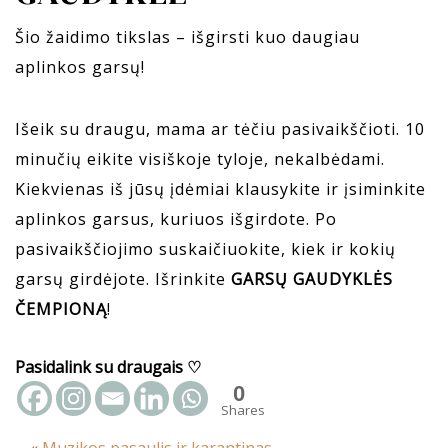
Šio žaidimo tikslas – išgirsti kuo daugiau
aplinkos garsų!
Išeik su draugu, mama ar tėčiu pasivaikščioti. 10
minučių eikite visiškoje tyloje, nekalbėdami.
Kiekvienas iš jūsų įdėmiai klausykite ir įsiminkite
aplinkos garsus, kuriuos išgirdote. Po
pasivaikščiojimo suskaičiuokite, kiek ir kokių
garsų girdėjote. Išrinkite
GARSŲ GAUDYKLĖS
ČEMPIONĄ
!
Pasidalink su draugais ♡
0
Shares