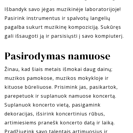
Išbandyk savo jėgas muzikinėje laboratorijoje!
Pasirink instrumentus ir spalvotų langelių
pagalba sukurt muzikinę kompoziciją. Sukūręs
gali išsaugoti ją ir parsisiųsti į savo kompiuterį.
Pasirodymas namuose
Žinau, kad šiais metais išmokai daug dainų;
muzikos pamokose, muzikos mokykloje ir
kituose būreliuose. Prisimink jas, pasikartok,
parepetuok ir suplanuok namuose koncertą.
Suplanuok koncerto vietą, pasigamink
dekoracijas, išsirink koncertinius rūbus,
artimiesiems pranešk koncerto datą ir laiką.
Pradžiugink savo talentais artimuosius ir