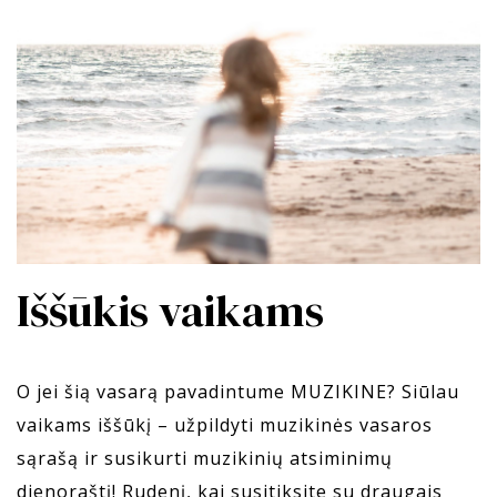
Iššūkis vaikams
O jei šią vasarą pavadintume MUZIKINE? Siūlau
vaikams iššūkį – užpildyti muzikinės vasaros
sąrašą ir susikurti muzikinių atsiminimų
dienoraštį! Rudenį, kai susitiksite su draugais