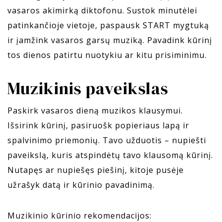
vasaros akimirką diktofonu. Sustok minutėlei
patinkančioje vietoje, paspausk START mygtuką
ir įamžink vasaros garsų muziką. Pavadink kūrinį
tos dienos patirtu nuotykiu ar kitu prisiminimu.
Muzikinis paveikslas
Paskirk vasaros dieną muzikos klausymui.
Išsirink kūrinį, pasiruošk popieriaus lapą ir
spalvinimo priemonių. Tavo užduotis – nupiešti
paveikslą, kuris atspindėtų tavo klausomą kūrinį.
Nutapęs ar nupiešęs piešinį, kitoje pusėje
užrašyk datą ir kūrinio pavadinimą.
Muzikinio kūrinio rekomendacijos: