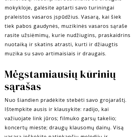
mokykloje, galėsite aptarti savo turiningai
praleistos vasaros įspūdžius. Vasarą, kai šiek
tiek pabos gaudynės, muzikinės vasaros sąraše
rasite užsiėmimų, kurie nudžiugins, praskaidrins
nuotaiką ir skatins atrasti, kurti ir džiaugtis
muzika su savo artimaisiais ir draugais.
Mėgstamiausių kūrinių
sąrašas
Nuo šiandien pradėkite stebėti savo grojaraštį.
Ištempkite ausis ir klausykite: radijo, kai
važiuojate link jūros; filmuko garsų takelio;
koncertų mieste; draugų klausomų dainų. Visą
vasarą ieškokite patinkančių melodijų ir