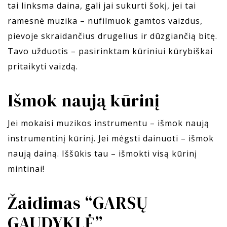
tai linksma daina, gali jai sukurti šokį, jei tai
ramesnė muzika – nufilmuok gamtos vaizdus,
pievoje skraidančius drugelius ir dūzgiančią bitę.
Tavo užduotis – pasirinktam kūriniui kūrybiškai
pritaikyti vaizdą.
Išmok naują kūrinį
Jei mokaisi muzikos instrumentu – išmok naują
instrumentinį kūrinį. Jei mėgsti dainuoti – išmok
naują dainą. Iššūkis tau – išmokti visą kūrinį
mintinai!
Žaidimas “GARSŲ
GAUDYKLĖ”