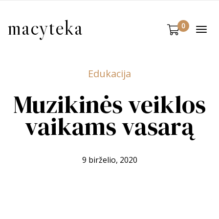
macyteka
0
Togg
navi
Edukacija
Muzikinės veiklos
vaikams vasarą
9 birželio, 2020