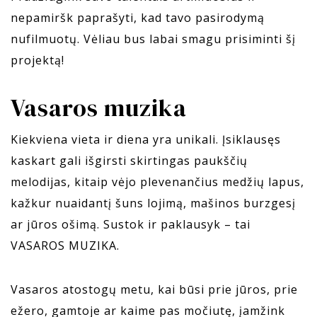
nepamiršk paprašyti, kad tavo pasirodymą
nufilmuotų. Vėliau bus labai smagu prisiminti šį
projektą!
Vasaros muzika
Kiekviena vieta ir diena yra unikali. Įsiklausęs
kaskart gali išgirsti skirtingas paukščių
melodijas, kitaip vėjo plevenančius medžių lapus,
kažkur nuaidantį šuns lojimą, mašinos burzgesį
ar jūros ošimą. Sustok ir paklausyk – tai
VASAROS MUZIKA.
Vasaros atostogų metu, kai būsi prie jūros, prie
ežero, gamtoje ar kaime pas močiutę, įamžink