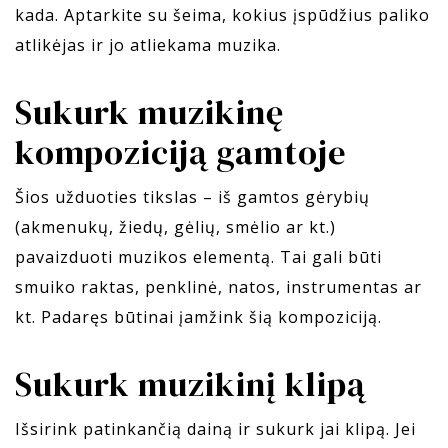
kada. Aptarkite su šeima, kokius įspūdžius paliko
atlikėjas ir jo atliekama muzika.
Sukurk muzikinę
kompoziciją gamtoje
Šios užduoties tikslas – iš gamtos gėrybių
(akmenukų, žiedų, gėlių, smėlio ar kt.)
pavaizduoti muzikos elementą. Tai gali būti
smuiko raktas, penklinė, natos, instrumentas ar
kt. Padaręs būtinai įamžink šią kompoziciją.
Sukurk muzikinį klipą
Išsirink patinkančią dainą ir sukurk jai klipą. Jei