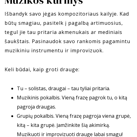
Muzikos kūrinys
Išbandyk savo jėgas kompozitoriaus kailyje. Kad
būtų smagiau, pasitelk į pagalbą artimuosius,
tegul jie tau pritaria akmenukais ar mediniais
šaukštais. Pasinaudok savo rankomis pagamintu
muzikiniu instrumentu ir improvizuok.
Keli būdai, kaip groti drauge:
Tu – solistas, draugai – tau tyliai pritaria.
Muzikinis pokalbis. Vieną frazę pagrok tu, o kitą
pagroja draugas.
Grupių pokalbis. Vieną frazę pagroja viena grupė,
kitą – kita grupė. Įamžinkite šią akimirką.
Muzikuoti ir improvizuoti drauge labai smagu!