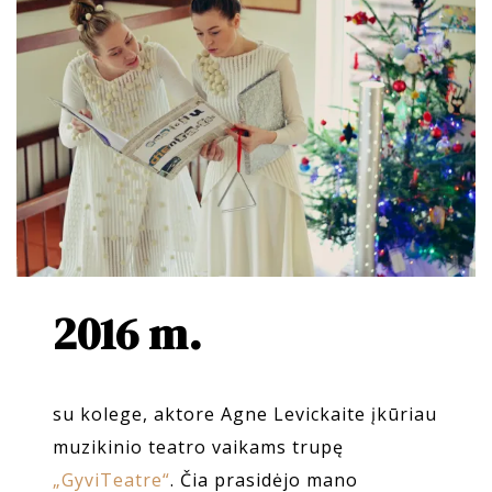
2016 m.
su kolege, aktore Agne Levickaite įkūriau
muzikinio teatro vaikams trupę
„GyviTeatre“
. Čia prasidėjo mano