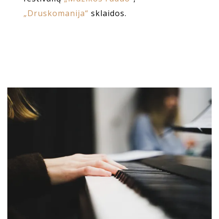
„Druskomanija“
sklaidos.