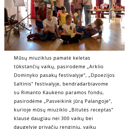
Mūsų miuziklus pamatė keletas
tūkstančių vaikų, pasirodėme „Arklio
Dominyko pasakų festivalyje“, „Dpoezijos
šaltinis“ festivalyje, bendradarbiavome
su Rimanto Kaukėno paramos fondu,
pasirodėme „Pasveikink jūrą Palangoje“,
kurioje mūsų miuziklo „Bitutės receptas“
klausė daugiau nei 300 vaikų bei
daugelyje privačių renginių, vaikų