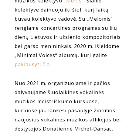
muzikos kolektyvo
„Melos“
. Šiame
kolektyve dainuoju iki šiol, kurį laiką
buvau kolektyvo vadovė. Su „Melomis“
rengiame koncertines programas su šių
dienų Lietuvos ir užsienio kompozitoriais
bei garso menininkais. 2020 m. išleidome
„Minimal Voices“ albumą, kurį galite
paklausyti čia
.
Nuo 2021 m. organizuojame ir pačios
dalyvaujame šiuolaikinės vokalinės
muzikos meistriškumo kursuose,
kuriuose jau lankėsi pasaulyje žinomos
naujosios vokalinės muzikos atlikėjos bei
dėstytojos Donatienne Michel-Dansac,