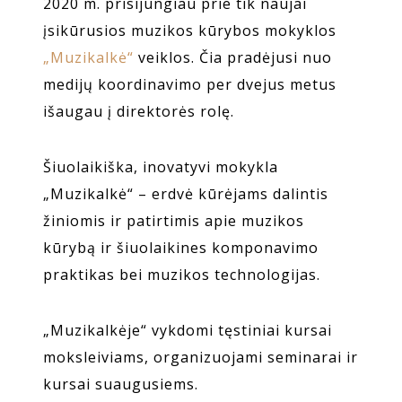
2020 m. prisijungiau prie tik naujai
įsikūrusios muzikos kūrybos mokyklos
„Muzikalkė“
veiklos. Čia pradėjusi nuo
medijų koordinavimo per dvejus metus
išaugau į direktorės rolę.
Šiuolaikiška, inovatyvi mokykla
„Muzikalkė“ – erdvė kūrėjams dalintis
žiniomis ir patirtimis apie muzikos
kūrybą ir šiuolaikines komponavimo
praktikas bei muzikos technologijas.
„Muzikalkėje“ vykdomi tęstiniai kursai
moksleiviams, organizuojami seminarai ir
kursai suaugusiems.