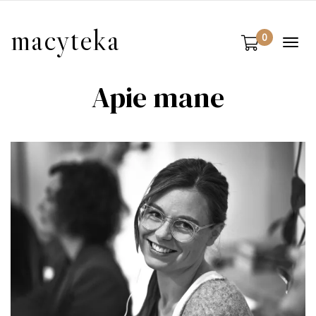
macyteka
0
Togg
navi
Apie mane