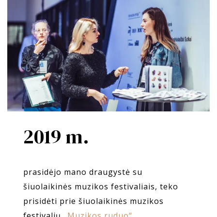
2019 m.
prasidėjo mano draugystė su
šiuolaikinės muzikos festivaliais, teko
prisidėti prie šiuolaikinės muzikos
festivalių
„Muzikos ruduo“
,