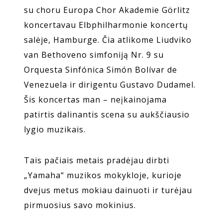
su choru Europa Chor Akademie Görlitz
koncertavau Elbphilharmonie koncertų
salėje, Hamburge. Čia atlikome Liudviko
van Bethoveno simfoniją Nr. 9 su
Orquesta Sinfónica Simón Bolívar de
Venezuela ir dirigentu Gustavo Dudamel.
Šis koncertas man – neįkainojama
patirtis dalinantis scena su aukščiausio
lygio muzikais.
Tais pačiais metais pradėjau dirbti
„Yamaha“ muzikos mokykloje, kurioje
dvejus metus mokiau dainuoti ir turėjau
pirmuosius savo mokinius.