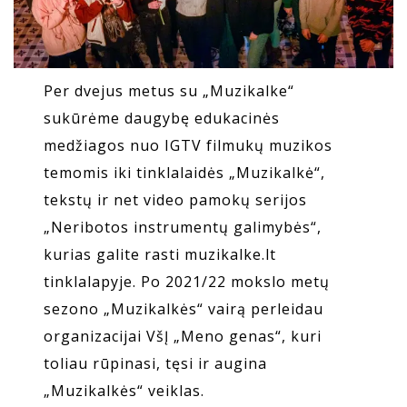
Per dvejus metus su „Muzikalke“
sukūrėme daugybę edukacinės
medžiagos nuo IGTV filmukų muzikos
temomis iki tinklalaidės „Muzikalkė“,
tekstų ir net video pamokų serijos
„Neribotos instrumentų galimybės“,
kurias galite rasti muzikalke.lt
tinklalapyje. Po 2021/22 mokslo metų
sezono „Muzikalkės“ vairą perleidau
organizacijai VšĮ „Meno genas“, kuri
toliau rūpinasi, tęsi ir augina
„Muzikalkės“ veiklas.