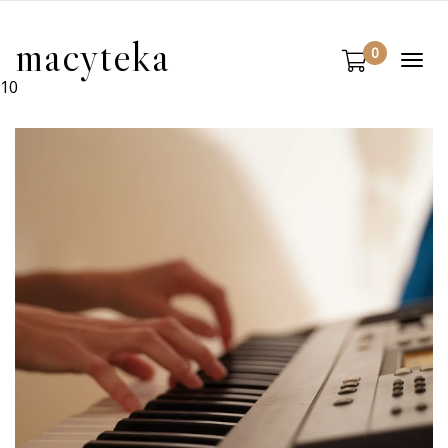
macyteka
0
Togg
navi
10