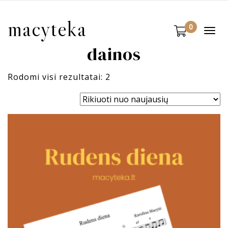
macyteka
0
Togg
navi
dainos
Rodomi visi rezultatai: 2