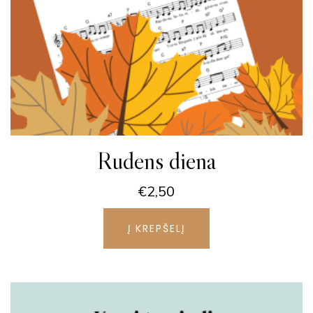
Rudens diena
€
2,50
Į KREPŠELĮ